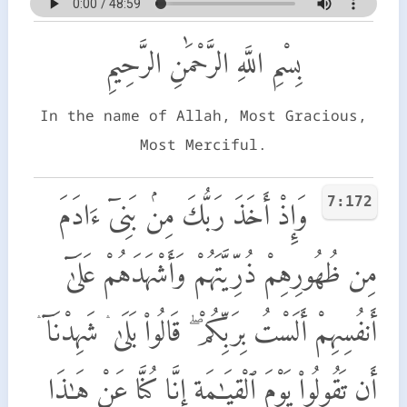
بِسْمِ اللَّهِ الرَّحْمَٰنِ الرَّحِيمِ
In the name of Allah, Most Gracious,
Most Merciful.
7:172
وَإِذْ أَخَذَ رَبُّكَ مِنۢ بَنِىٓ ءَادَمَ
مِن ظُهُورِهِمْ ذُرِّيَّتَهُمْ وَأَشْهَدَهُمْ عَلَىٰٓ
أَنفُسِهِمْ أَلَسْتُ بِرَبِّكُمْ ۖ قَالُوا۟ بَلَىٰ ۛ شَهِدْنَآ ۛ
أَن تَقُولُوا۟ يَوْمَ ٱلْقِيَـٰمَةِ إِنَّا كُنَّا عَنْ هَـٰذَا