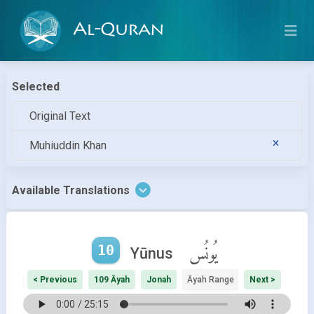
Al-Quran
Selected
Original Text
Muhiuddin Khan
Available Translations
10
يُونُس
Yūnus
< Previous
109 Āyah
Jonah
Āyah Range
Next >