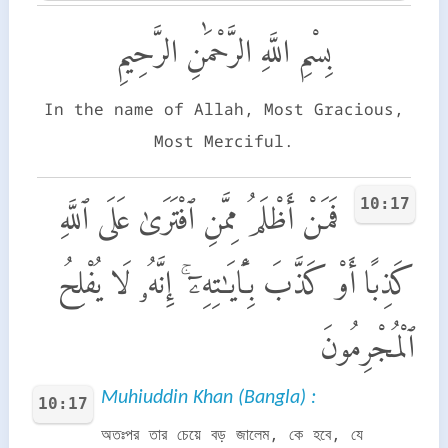
بِسْمِ اللَّهِ الرَّحْمَٰنِ الرَّحِيمِ
In the name of Allah, Most Gracious,
Most Merciful.
10:17
فَمَنْ أَظْلَمُ مِمَّنِ ٱفْتَرَىٰ عَلَى ٱللَّهِ
كَذِبًا أَوْ كَذَّبَ بِـَٔايَـٰتِهِۦٓ ۚ إِنَّهُۥ لَا يُفْلِحُ
ٱلْمُجْرِمُونَ
Muhiuddin Khan (Bangla) :
10:17
অতঃপর তার চেয়ে বড় জালেম, কে হবে, যে