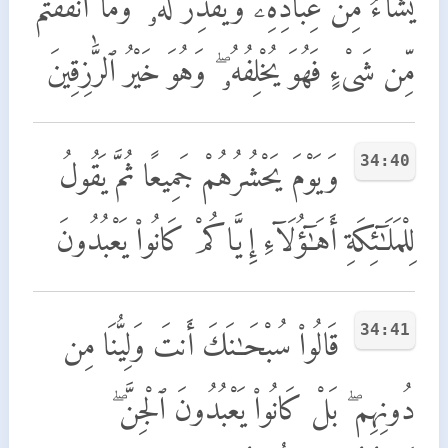
يَشَآءُ مِنْ عِبَادِهِۦ وَيَقْدِرُ لَهُۥ ۚ وَمَآ أَنفَقْتُم
مِّن شَىْءٍ فَهُوَ يُخْلِفُهُۥ ۖ وَهُوَ خَيْرُ ٱلرَّٰزِقِينَ
34:40
وَيَوْمَ يَحْشُرُهُمْ جَمِيعًا ثُمَّ يَقُولُ
لِلْمَلَـٰٓئِكَةِ أَهَـٰٓؤُلَآءِ إِيَّاكُمْ كَانُوا۟ يَعْبُدُونَ
34:41
قَالُوا۟ سُبْحَـٰنَكَ أَنتَ وَلِيُّنَا مِن
دُونِهِم ۖ بَلْ كَانُوا۟ يَعْبُدُونَ ٱلْجِنَّ ۖ