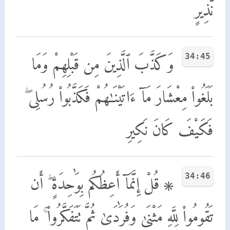
نَّذِيرٍ
34:45
وَكَذَّبَ ٱلَّذِينَ مِن قَبْلِهِمْ وَمَا
بَلَغُوا۟ مِعْشَارَ مَآ ءَاتَيْنَـٰهُمْ فَكَذَّبُوا۟ رُسُلِى ۖ
فَكَيْفَ كَانَ نَكِيرِ
34:46
۞ قُلْ إِنَّمَآ أَعِظُكُم بِوَٰحِدَةٍ ۖ أَن
تَقُومُوا۟ لِلَّهِ مَثْنَىٰ وَفُرَٰدَىٰ ثُمَّ تَتَفَكَّرُوا۟ ۚ مَا