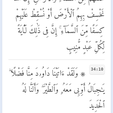
نَخْسِفْ بِهِمُ ٱلْأَرْضَ أَوْ نُسْقِطْ عَلَيْهِمْ
كِسَفًا مِّنَ ٱلسَّمَآءِ ۚ إِنَّ فِى ذَٰلِكَ لَـَٔايَةً
لِّكُلِّ عَبْدٍ مُّنِيبٍ
34:10
۞ وَلَقَدْ ءَاتَيْنَا دَاوُۥدَ مِنَّا فَضْلًا ۖ
يَـٰجِبَالُ أَوِّبِى مَعَهُۥ وَٱلطَّيْرَ ۖ وَأَلَنَّا لَهُ
ٱلْحَدِيدَ