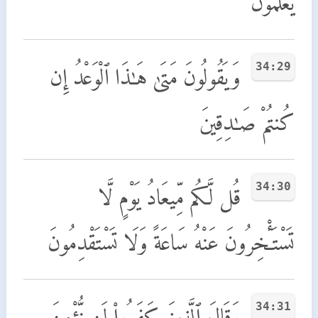
يَعْلَمُونَ
34:29
وَيَقُولُونَ مَتَىٰ هَـٰذَا ٱلْوَعْدُ إِن
كُنتُمْ صَـٰدِقِينَ
34:30
قُل لَّكُم مِّيعَادُ يَوْمٍ لَّا
تَسْتَـْٔخِرُونَ عَنْهُ سَاعَةً وَلَا تَسْتَقْدِمُونَ
34:31
وَقَالَ ٱلَّذِينَ كَفَرُوا۟ لَن نُّؤْمِنَ