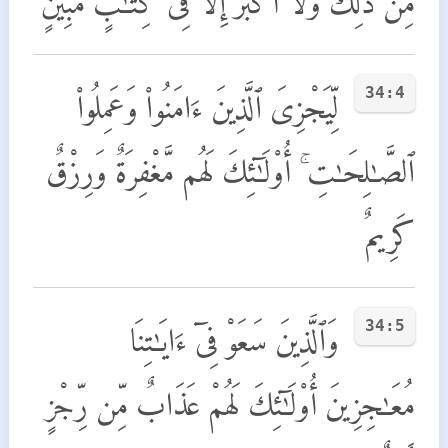
مِن ذَٰلِكَ وَلَآ أَكْبَرُ إِلَّا فِى كِتَـٰبٍ مُّبِينٍ
34:4
لِّيَجْزِىَ ٱلَّذِينَ ءَامَنُوا۟ وَعَمِلُوا۟
ٱلصَّـٰلِحَـٰتِ ۚ أُو۟لَـٰٓئِكَ لَهُم مَّغْفِرَةٌ وَرِزْقٌ
كَرِيمٌ
34:5
وَٱلَّذِينَ سَعَوْ فِىٓ ءَايَـٰتِنَا
مُعَـٰجِزِينَ أُو۟لَـٰٓئِكَ لَهُمْ عَذَابٌ مِّن رِّجْزٍ