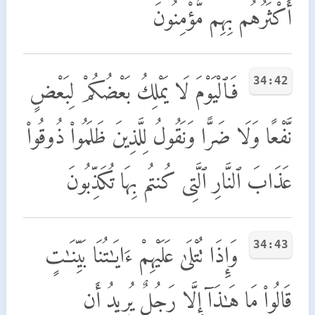
أَكْثَرُهُم بِهِم مُّؤْمِنُونَ
34:42
فَٱلْيَوْمَ لَا يَمْلِكُ بَعْضُكُمْ لِبَعْضٍ
نَّفْعًا وَلَا ضَرًّا وَنَقُولُ لِلَّذِينَ ظَلَمُوا۟ ذُوقُوا۟
عَذَابَ ٱلنَّارِ ٱلَّتِى كُنتُم بِهَا تُكَذِّبُونَ
34:43
وَإِذَا تُتْلَىٰ عَلَيْهِمْ ءَايَـٰتُنَا بَيِّنَـٰتٍ
قَالُوا۟ مَا هَـٰذَآ إِلَّا رَجُلٌ يُرِيدُ أَن