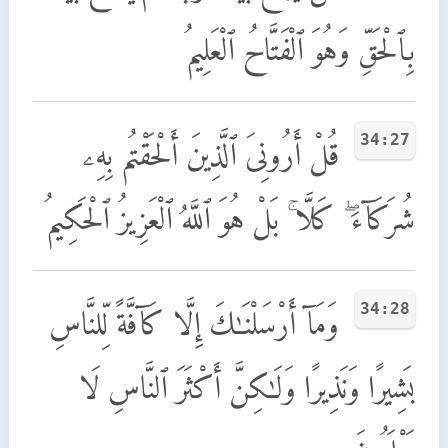
بِٱلْحَقِّ وَهُوَ ٱلْفَتَّاحُ ٱلْعَلِيمُ
34:27
قُلْ أَرُونِىَ ٱلَّذِينَ أَلْحَقْتُم بِهِۦ
شُرَكَآءَ ۖ كَلَّا ۚ بَلْ هُوَ ٱللَّهُ ٱلْعَزِيزُ ٱلْحَكِيمُ
34:28
وَمَآ أَرْسَلْنَـٰكَ إِلَّا كَآفَّةً لِّلنَّاسِ
بَشِيرًا وَنَذِيرًا وَلَـٰكِنَّ أَكْثَرَ ٱلنَّاسِ لَا