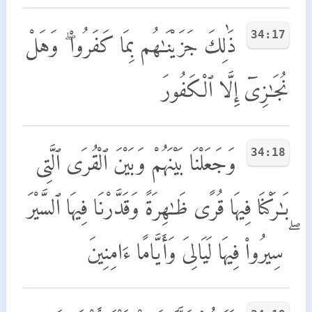
34:17
ذَٰلِكَ جَزَيْنَـٰهُم بِمَا كَفَرُوا۟ ۖ وَهَلْ
نُجَـٰزِىٓ إِلَّا ٱلْكَفُورَ
34:18
وَجَعَلْنَا بَيْنَهُمْ وَبَيْنَ ٱلْقُرَى ٱلَّتِى
بَـٰرَكْنَا فِيهَا قُرًى ظَـٰهِرَةً وَقَدَّرْنَا فِيهَا ٱلسَّيْرَ
ۖ سِيرُوا۟ فِيهَا لَيَالِىَ وَأَيَّامًا ءَامِنِينَ