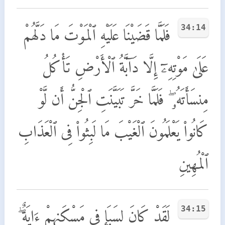
34:14
فَلَمَّا قَضَيْنَا عَلَيْهِ ٱلْمَوْتَ مَا دَلَّهُمْ
عَلَىٰ مَوْتِهِۦٓ إِلَّا دَآبَّةُ ٱلْأَرْضِ تَأْكُلُ
مِنسَأَتَهُۥ ۖ فَلَمَّا خَرَّ تَبَيَّنَتِ ٱلْجِنُّ أَن لَّوْ
كَانُوا۟ يَعْلَمُونَ ٱلْغَيْبَ مَا لَبِثُوا۟ فِى ٱلْعَذَابِ
ٱلْمُهِينِ
34:15
لَقَدْ كَانَ لِسَبَإٍ فِى مَسْكَنِهِمْ ءَايَةٌ ۖ