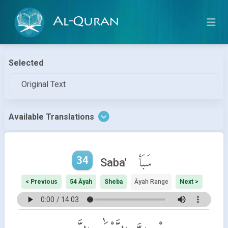
Al-Quran
Selected
Original Text
Available Translations
34
سَبَأ
Saba'
< Previous
54 Āyah
Sheba
Āyah Range
Next >