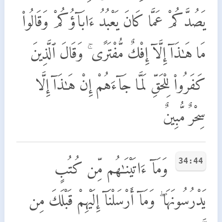
يَصُدَّكُمْ عَمَّا كَانَ يَعْبُدُ ءَابَآؤُكُمْ وَقَالُوا۟
مَا هَـٰذَآ إِلَّآ إِفْكٌ مُّفْتَرًى ۚ وَقَالَ ٱلَّذِينَ
كَفَرُوا۟ لِلْحَقِّ لَمَّا جَآءَهُمْ إِنْ هَـٰذَآ إِلَّا
سِحْرٌ مُّبِينٌ
34:44
وَمَآ ءَاتَيْنَـٰهُم مِّن كُتُبٍ
يَدْرُسُونَهَا ۖ وَمَآ أَرْسَلْنَآ إِلَيْهِمْ قَبْلَكَ مِن