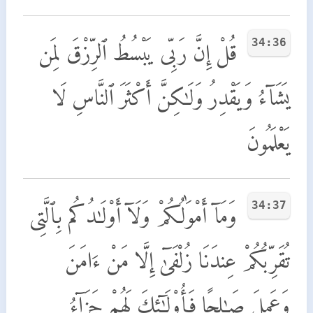
34:36
قُلْ إِنَّ رَبِّى يَبْسُطُ ٱلرِّزْقَ لِمَن
يَشَآءُ وَيَقْدِرُ وَلَـٰكِنَّ أَكْثَرَ ٱلنَّاسِ لَا
يَعْلَمُونَ
34:37
وَمَآ أَمْوَٰلُكُمْ وَلَآ أَوْلَـٰدُكُم بِٱلَّتِى
تُقَرِّبُكُمْ عِندَنَا زُلْفَىٰٓ إِلَّا مَنْ ءَامَنَ
وَعَمِلَ صَـٰلِحًا فَأُو۟لَـٰٓئِكَ لَهُمْ جَزَآءُ