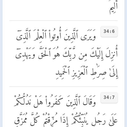
أَلِيمٌ
34:6
وَيَرَى ٱلَّذِينَ أُوتُوا۟ ٱلْعِلْمَ ٱلَّذِىٓ
أُنزِلَ إِلَيْكَ مِن رَّبِّكَ هُوَ ٱلْحَقَّ وَيَهْدِىٓ
إِلَىٰ صِرَٰطِ ٱلْعَزِيزِ ٱلْحَمِيدِ
34:7
وَقَالَ ٱلَّذِينَ كَفَرُوا۟ هَلْ نَدُلُّكُمْ
عَلَىٰ رَجُلٍ يُنَبِّئُكُمْ إِذَا مُزِّقْتُمْ كُلَّ مُمَزَّقٍ