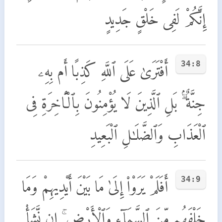
إِنَّكُمْ لَفِى خَلْقٍ جَدِيدٍ
34:8
أَفْتَرَىٰ عَلَى ٱللَّهِ كَذِبًا أَم بِهِۦ
جِنَّةٌۢ ۗ بَلِ ٱلَّذِينَ لَا يُؤْمِنُونَ بِٱلْـَٔاخِرَةِ فِى
ٱلْعَذَابِ وَٱلضَّلَـٰلِ ٱلْبَعِيدِ
34:9
أَفَلَمْ يَرَوْا۟ إِلَىٰ مَا بَيْنَ أَيْدِيهِمْ وَمَا
خَلْفَهُم مِّنَ ٱلسَّمَآءِ وَٱلْأَرْضِ ۚ إِن نَّشَأْ