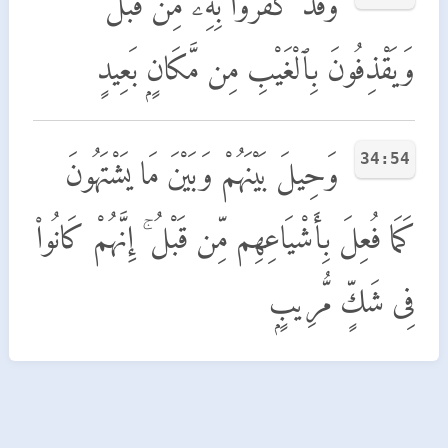
وَقَدْ كَفَرُوا۟ بِهِۦ مِن قَبْلُ ۖ
وَيَقْذِفُونَ بِٱلْغَيْبِ مِن مَّكَانٍۭ بَعِيدٍ
34:54
وَحِيلَ بَيْنَهُمْ وَبَيْنَ مَا يَشْتَهُونَ
كَمَا فُعِلَ بِأَشْيَاعِهِم مِّن قَبْلُ ۚ إِنَّهُمْ كَانُوا۟
فِى شَكٍّ مُّرِيبٍۭ