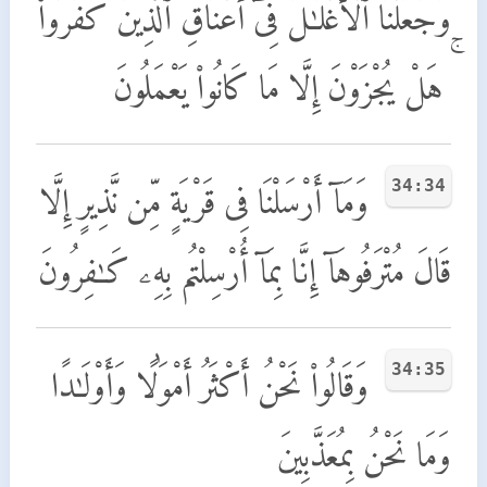
وَجَعَلْنَا ٱلْأَغْلَـٰلَ فِىٓ أَعْنَاقِ ٱلَّذِينَ كَفَرُوا۟
ۚ هَلْ يُجْزَوْنَ إِلَّا مَا كَانُوا۟ يَعْمَلُونَ
34:34
وَمَآ أَرْسَلْنَا فِى قَرْيَةٍ مِّن نَّذِيرٍ إِلَّا
قَالَ مُتْرَفُوهَآ إِنَّا بِمَآ أُرْسِلْتُم بِهِۦ كَـٰفِرُونَ
34:35
وَقَالُوا۟ نَحْنُ أَكْثَرُ أَمْوَٰلًا وَأَوْلَـٰدًا
وَمَا نَحْنُ بِمُعَذَّبِينَ