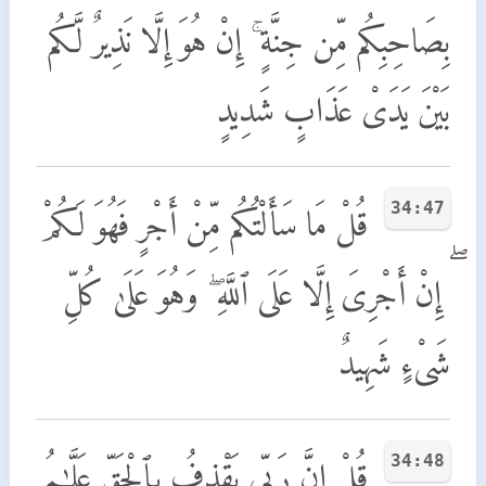
بِصَاحِبِكُم مِّن جِنَّةٍ ۚ إِنْ هُوَ إِلَّا نَذِيرٌ لَّكُم
بَيْنَ يَدَىْ عَذَابٍ شَدِيدٍ
34:47
قُلْ مَا سَأَلْتُكُم مِّنْ أَجْرٍ فَهُوَ لَكُمْ
ۖ إِنْ أَجْرِىَ إِلَّا عَلَى ٱللَّهِ ۖ وَهُوَ عَلَىٰ كُلِّ
شَىْءٍ شَهِيدٌ
34:48
قُلْ إِنَّ رَبِّى يَقْذِفُ بِٱلْحَقِّ عَلَّـٰمُ