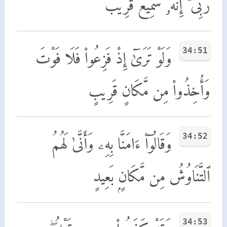
رَبِّىٓ ۚ إِنَّهُۥ سَمِيعٌ قَرِيبٌ
34:51
وَلَوْ تَرَىٰٓ إِذْ فَزِعُوا۟ فَلَا فَوْتَ
وَأُخِذُوا۟ مِن مَّكَانٍ قَرِيبٍ
34:52
وَقَالُوٓا۟ ءَامَنَّا بِهِۦ وَأَنَّىٰ لَهُمُ
ٱلتَّنَاوُشُ مِن مَّكَانٍۭ بَعِيدٍ
34:53