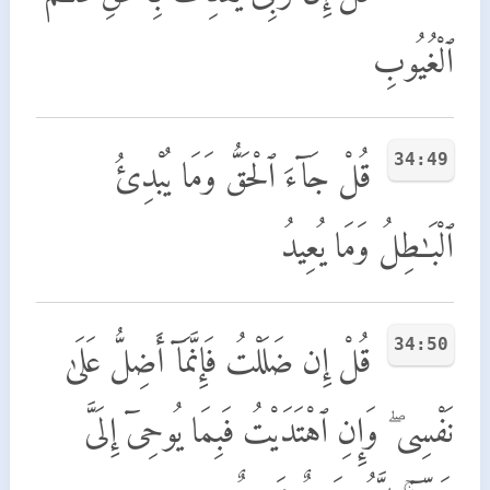
ٱلْغُيُوبِ
34:49
قُلْ جَآءَ ٱلْحَقُّ وَمَا يُبْدِئُ
ٱلْبَـٰطِلُ وَمَا يُعِيدُ
34:50
قُلْ إِن ضَلَلْتُ فَإِنَّمَآ أَضِلُّ عَلَىٰ
نَفْسِى ۖ وَإِنِ ٱهْتَدَيْتُ فَبِمَا يُوحِىٓ إِلَىَّ