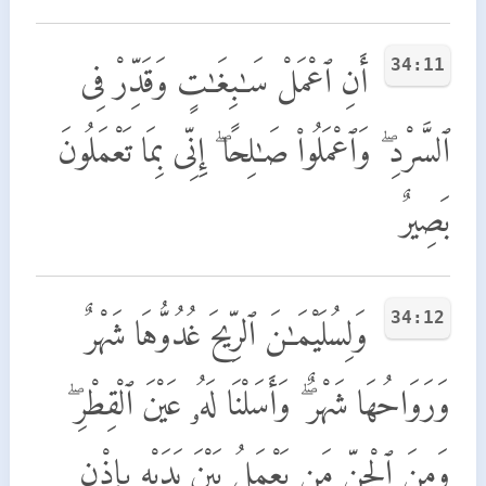
34:11
أَنِ ٱعْمَلْ سَـٰبِغَـٰتٍ وَقَدِّرْ فِى
ٱلسَّرْدِ ۖ وَٱعْمَلُوا۟ صَـٰلِحًا ۖ إِنِّى بِمَا تَعْمَلُونَ
بَصِيرٌ
34:12
وَلِسُلَيْمَـٰنَ ٱلرِّيحَ غُدُوُّهَا شَهْرٌ
وَرَوَاحُهَا شَهْرٌ ۖ وَأَسَلْنَا لَهُۥ عَيْنَ ٱلْقِطْرِ ۖ
وَمِنَ ٱلْجِنِّ مَن يَعْمَلُ بَيْنَ يَدَيْهِ بِإِذْنِ