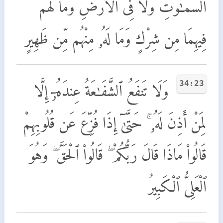
ٱلسَّمَـٰوَٰتِ وَلَا فِى ٱلْأَرْضِ وَمَا لَهُمْ
فِيهِمَا مِن شِرْكٍ وَمَا لَهُۥ مِنْهُم مِّن ظَهِيرٍ
34:23
وَلَا تَنفَعُ ٱلشَّفَـٰعَةُ عِندَهُۥٓ إِلَّا
لِمَنْ أَذِنَ لَهُۥ ۚ حَتَّىٰٓ إِذَا فُزِّعَ عَن قُلُوبِهِمْ
قَالُوا۟ مَاذَا قَالَ رَبُّكُمْ ۖ قَالُوا۟ ٱلْحَقَّ ۖ وَهُوَ
ٱلْعَلِىُّ ٱلْكَبِيرُ