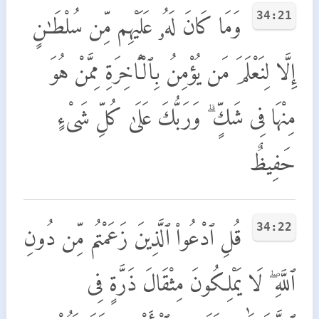
34:21
وَمَا كَانَ لَهُۥ عَلَيْهِم مِّن سُلْطَـٰنٍ
إِلَّا لِنَعْلَمَ مَن يُؤْمِنُ بِٱلْـَٔاخِرَةِ مِمَّنْ هُوَ
مِنْهَا فِى شَكٍّ ۗ وَرَبُّكَ عَلَىٰ كُلِّ شَىْءٍ
حَفِيظٌ
34:22
قُلِ ٱدْعُوا۟ ٱلَّذِينَ زَعَمْتُم مِّن دُونِ
ٱللَّهِ ۖ لَا يَمْلِكُونَ مِثْقَالَ ذَرَّةٍ فِى