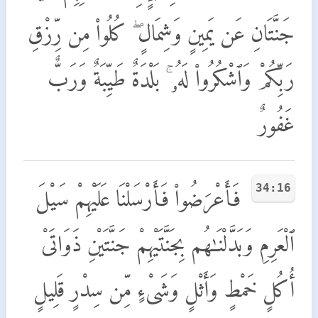
جَنَّتَانِ عَن يَمِينٍ وَشِمَالٍ ۖ كُلُوا۟ مِن رِّزْقِ
رَبِّكُمْ وَٱشْكُرُوا۟ لَهُۥ ۚ بَلْدَةٌ طَيِّبَةٌ وَرَبٌّ
غَفُورٌ
34:16
فَأَعْرَضُوا۟ فَأَرْسَلْنَا عَلَيْهِمْ سَيْلَ
ٱلْعَرِمِ وَبَدَّلْنَـٰهُم بِجَنَّتَيْهِمْ جَنَّتَيْنِ ذَوَاتَىْ
أُكُلٍ خَمْطٍ وَأَثْلٍ وَشَىْءٍ مِّن سِدْرٍ قَلِيلٍ