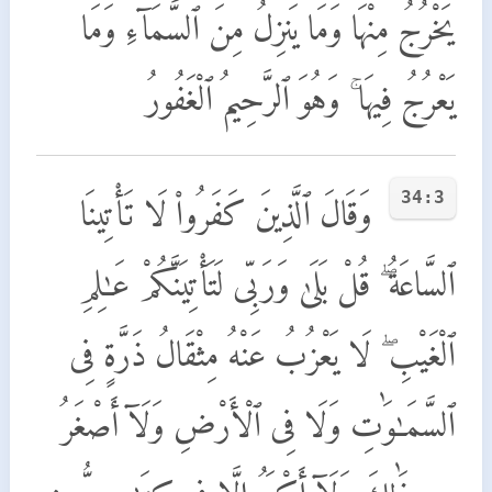
يَخْرُجُ مِنْهَا وَمَا يَنزِلُ مِنَ ٱلسَّمَآءِ وَمَا
يَعْرُجُ فِيهَا ۚ وَهُوَ ٱلرَّحِيمُ ٱلْغَفُورُ
34:3
وَقَالَ ٱلَّذِينَ كَفَرُوا۟ لَا تَأْتِينَا
ٱلسَّاعَةُ ۖ قُلْ بَلَىٰ وَرَبِّى لَتَأْتِيَنَّكُمْ عَـٰلِمِ
ٱلْغَيْبِ ۖ لَا يَعْزُبُ عَنْهُ مِثْقَالُ ذَرَّةٍ فِى
ٱلسَّمَـٰوَٰتِ وَلَا فِى ٱلْأَرْضِ وَلَآ أَصْغَرُ