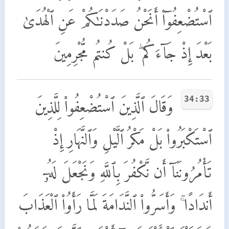
ٱسْتُضْعِفُوٓا۟ أَنَحْنُ صَدَدْنَـٰكُمْ عَنِ ٱلْهُدَىٰ
بَعْدَ إِذْ جَآءَكُم ۖ بَلْ كُنتُم مُّجْرِمِينَ
34:33
وَقَالَ ٱلَّذِينَ ٱسْتُضْعِفُوا۟ لِلَّذِينَ
ٱسْتَكْبَرُوا۟ بَلْ مَكْرُ ٱلَّيْلِ وَٱلنَّهَارِ إِذْ
تَأْمُرُونَنَآ أَن نَّكْفُرَ بِٱللَّهِ وَنَجْعَلَ لَهُۥٓ
أَندَادًا ۚ وَأَسَرُّوا۟ ٱلنَّدَامَةَ لَمَّا رَأَوُا۟ ٱلْعَذَابَ