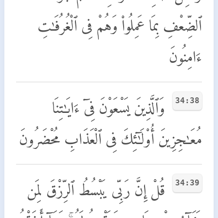
ٱلضِّعْفِ بِمَا عَمِلُوا۟ وَهُمْ فِى ٱلْغُرُفَـٰتِ
ءَامِنُونَ
34:38
وَٱلَّذِينَ يَسْعَوْنَ فِىٓ ءَايَـٰتِنَا
مُعَـٰجِزِينَ أُو۟لَـٰٓئِكَ فِى ٱلْعَذَابِ مُحْضَرُونَ
34:39
قُلْ إِنَّ رَبِّى يَبْسُطُ ٱلرِّزْقَ لِمَن