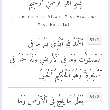
بِسْمِ اللَّهِ الرَّحْمَٰنِ الرَّحِيمِ
In the name of Allah, Most Gracious,
Most Merciful.
34:1
ٱلْحَمْدُ لِلَّهِ ٱلَّذِى لَهُۥ مَا فِى
ٱلسَّمَـٰوَٰتِ وَمَا فِى ٱلْأَرْضِ وَلَهُ ٱلْحَمْدُ فِى
ٱلْـَٔاخِرَةِ ۚ وَهُوَ ٱلْحَكِيمُ ٱلْخَبِيرُ
34:2
يَعْلَمُ مَا يَلِجُ فِى ٱلْأَرْضِ وَمَا