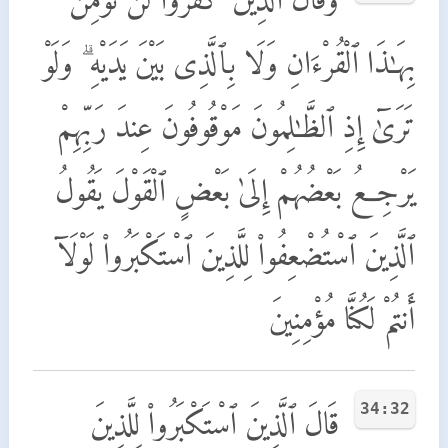
بِهَـٰذَا ٱلْقُرْءَانِ وَلَا بِٱلَّذِى بَيْنَ يَدَيْهِ ۗ وَلَوْ
تَرَىٰٓ إِذِ ٱلظَّـٰلِمُونَ مَوْقُوفُونَ عِندَ رَبِّهِمْ
يَرْجِعُ بَعْضُهُمْ إِلَىٰ بَعْضٍ ٱلْقَوْلَ يَقُولُ
ٱلَّذِينَ ٱسْتُضْعِفُوا۟ لِلَّذِينَ ٱسْتَكْبَرُوا۟ لَوْلَآ
أَنتُمْ لَكُنَّا مُؤْمِنِينَ
34:32
قَالَ ٱلَّذِينَ ٱسْتَكْبَرُوا۟ لِلَّذِينَ