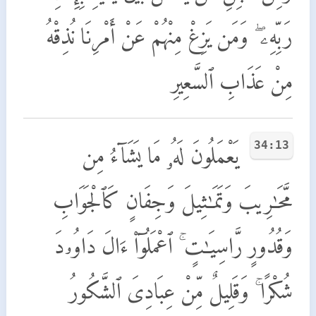
رَبِّهِۦ ۖ وَمَن يَزِغْ مِنْهُمْ عَنْ أَمْرِنَا نُذِقْهُ
مِنْ عَذَابِ ٱلسَّعِيرِ
34:13
يَعْمَلُونَ لَهُۥ مَا يَشَآءُ مِن
مَّحَـٰرِيبَ وَتَمَـٰثِيلَ وَجِفَانٍ كَٱلْجَوَابِ
وَقُدُورٍ رَّاسِيَـٰتٍ ۚ ٱعْمَلُوٓا۟ ءَالَ دَاوُۥدَ
شُكْرًا ۚ وَقَلِيلٌ مِّنْ عِبَادِىَ ٱلشَّكُورُ