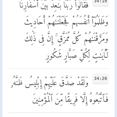
34:19
فَقَالُوا۟ رَبَّنَا بَـٰعِدْ بَيْنَ أَسْفَارِنَا
وَظَلَمُوٓا۟ أَنفُسَهُمْ فَجَعَلْنَـٰهُمْ أَحَادِيثَ
وَمَزَّقْنَـٰهُمْ كُلَّ مُمَزَّقٍ ۚ إِنَّ فِى ذَٰلِكَ
لَـَٔايَـٰتٍ لِّكُلِّ صَبَّارٍ شَكُورٍ
34:20
وَلَقَدْ صَدَّقَ عَلَيْهِمْ إِبْلِيسُ ظَنَّهُۥ
فَٱتَّبَعُوهُ إِلَّا فَرِيقًا مِّنَ ٱلْمُؤْمِنِينَ