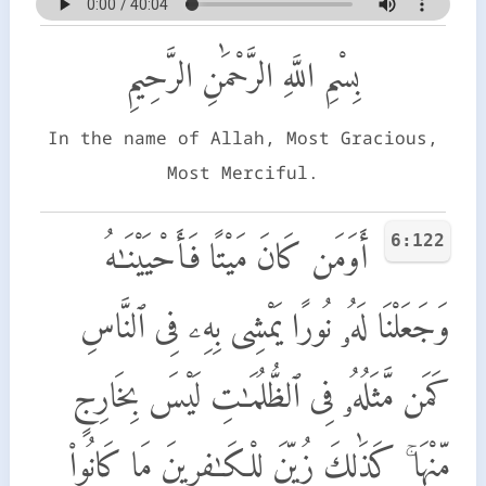
بِسْمِ اللَّهِ الرَّحْمَٰنِ الرَّحِيمِ
In the name of Allah, Most Gracious,
Most Merciful.
6:122
أَوَمَن كَانَ مَيْتًا فَأَحْيَيْنَـٰهُ
وَجَعَلْنَا لَهُۥ نُورًا يَمْشِى بِهِۦ فِى ٱلنَّاسِ
كَمَن مَّثَلُهُۥ فِى ٱلظُّلُمَـٰتِ لَيْسَ بِخَارِجٍ
مِّنْهَا ۚ كَذَٰلِكَ زُيِّنَ لِلْكَـٰفِرِينَ مَا كَانُوا۟